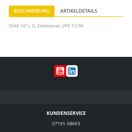
BESCHREIBUNG
ARTIKELDETAILS
SSAK 16² L G, Etikettieren_VPE 12/96
YouTube
LinkedIn
KUNDENSERVICE
07191-58603