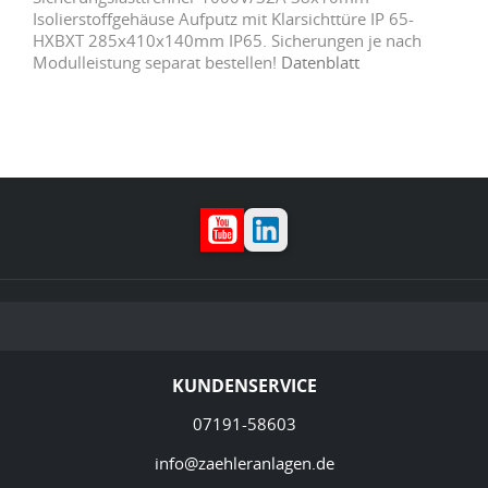
Isolierstoffgehäuse Aufputz mit Klarsichttüre IP 65-
HXBXT 285x410x140mm IP65. Sicherungen je nach
Modulleistung separat bestellen!
Datenblatt
YouTube
LinkedIn
KUNDENSERVICE
07191-58603
info@zaehleranlagen.de