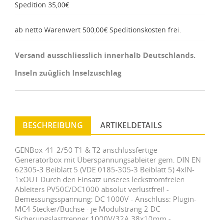
Spedition 35,00€
ab netto Warenwert 500,00€ Speditionskosten frei.
Versand ausschliesslich innerhalb Deutschlands.
Inseln zuüglich Inselzuschlag
BESCHREIBUNG
ARTIKELDETAILS
GENBox-41-2/50 T1 & T2 anschlussfertige
Generatorbox mit Überspannungsableiter gem. DIN EN
62305-3 Beiblatt 5 (VDE 0185-305-3 Beiblatt 5) 4xIN-
1xOUT Durch den Einsatz unseres leckstromfreien
Ableiters PV50C/DC1000 absolut verlustfrei! -
Bemessungsspannung: DC 1000V - Anschluss: Plugin-
MC4 Stecker/Buchse - je Modulstrang 2 DC
Sicherungslasttrenner 1000V/32A 38x10mm -