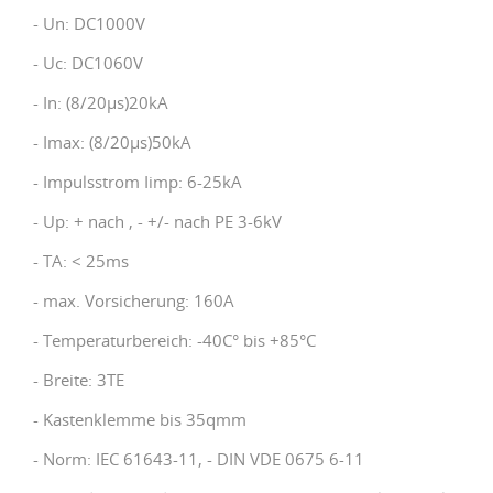
- Un: DC1000V
- Uc: DC1060V
- In: (8/20μs)20kA
- Imax: (8/20μs)50kA
- Impulsstrom Iimp: 6-25kA
- Up: + nach , - +/- nach PE 3-6kV
- TA: < 25ms
- max. Vorsicherung: 160A
- Temperaturbereich: -40C° bis +85°C
- Breite: 3TE
- Kastenklemme bis 35qmm
- Norm: IEC 61643-11, - DIN VDE 0675 6-11