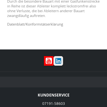
Durch die besondere Bauart mit einer Gasfunkenstrecke
in Reihe ist dieser Ableiter komplett leckstromfrei also
ohne Verluste, die bei Ableitern anderer Bauart
zwangdläufig auftreten.
Datenblatt/Konformitätserklärung
YouTube
LinkedIn
KUNDENSERVICE
07191-58603