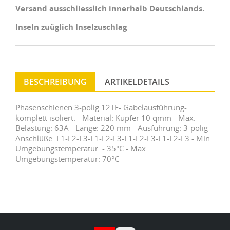
Versand ausschliesslich innerhalb Deutschlands.
Inseln zuüglich Inselzuschlag
BESCHREIBUNG
ARTIKELDETAILS
Phasenschienen 3-polig 12TE- Gabelausführung-
komplett isoliert. - Material: Kupfer 10 qmm - Max.
Belastung: 63A - Länge: 220 mm - Ausführung: 3-polig -
Anschlüße: L1-L2-L3-L1-L2-L3-L1-L2-L3-L1-L2-L3 - Min.
Umgebungstemperatur: - 35°C - Max.
Umgebungstemperatur: 70°C