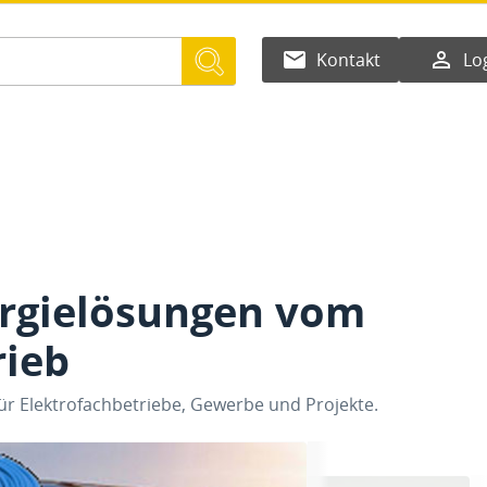
email
person_outline
Kontakt
Lo
ergielösungen vom
rieb
r Elektrofachbetriebe, Gewerbe und Projekte.