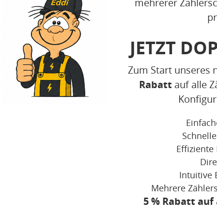
mehrerer Zählersch
p
JETZT DO
Zum Start unseres 
Rabatt
auf alle Z
Konfigu
Einfach
Schnelle
Effizient
Dire
Intuitiv
Mehrere Zählers
5 % Rabatt auf 