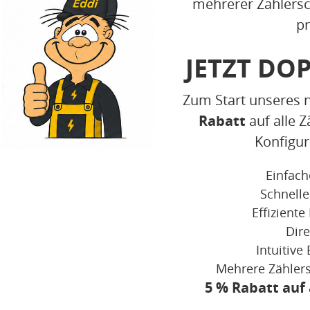
mehrerer Zählersch
p
JETZT DO
Zum Start unseres 
Rabatt
auf alle Z
Konfigu
Einfach
Schnelle
Effizient
Dire
Intuitiv
Mehrere Zählers
5 % Rabatt auf 