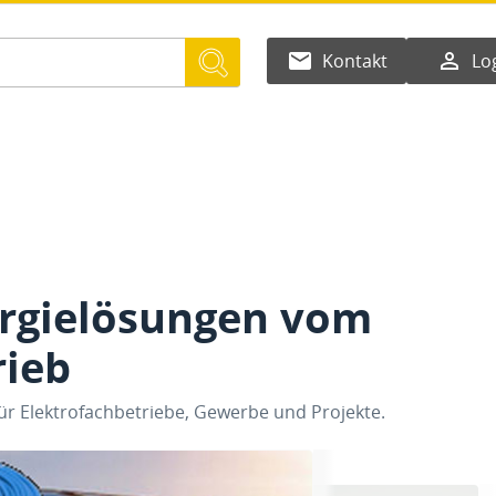
email
person_outline
Kontakt
Lo
ergielösungen vom
rieb
r Elektrofachbetriebe, Gewerbe und Projekte.